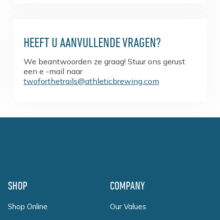
HEEFT U AANVULLENDE VRAGEN?
We beantwoorden ze graag! Stuur ons gerust
een e -mail naar
twoforthetrails@athleticbrewing.com
Footer
SHOP
COMPANY
Shop Online
Our Values